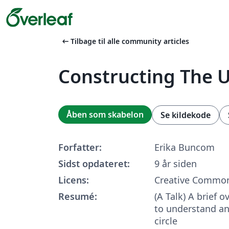
arrow_left_alt
Tilbage til alle community articles
Constructing The Un
Åben som skabelon
Se kildekode
Forfatter:
Erika Buncom
Sidst opdateret:
9 år siden
Licens:
Creative Common
Resumé:
(A Talk) A brief 
to understand a
circle