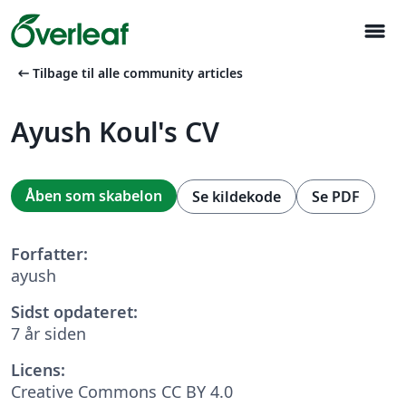
menu
arrow_left_alt
Tilbage til alle community articles
Ayush Koul's CV
Åben som skabelon
Se kildekode
Se PDF
Forfatter:
ayush
Sidst opdateret:
7 år siden
Licens:
Creative Commons CC BY 4.0